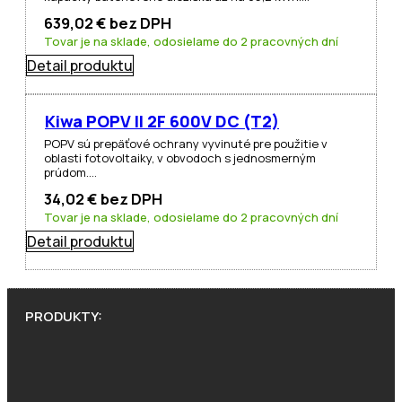
639,02
€
bez DPH
Tovar je na sklade, odosielame do 2 pracovných dní
Detail produktu
Kiwa POPV II 2F 600V DC (T2)
POPV sú prepäťové ochrany vyvinuté pre použitie v
oblasti fotovoltaiky, v obvodoch s jednosmerným
prúdom.…
34,02
€
bez DPH
Tovar je na sklade, odosielame do 2 pracovných dní
Detail produktu
PRODUKTY: