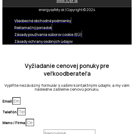
www.3Dpr.sk
energysafety.sk | Copyright © 2024
Všeobecné obchodné podmienky
Reklamačný poriadok
Zásady používania súborov cookie (EÚ)
Zásady ochrany osobných údajov
Vyžiadanie cenovej ponuky pre
veľkoodberateľa
Vyplňte nezáväzný formulár s vašimi kontaktnými údajmi, a my vám
následne zašleme cenovú ponuku.
Email
Telefón
Meno / Firma