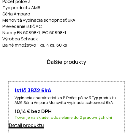
Počet pólov 3
Typ produktu AM6
Séria Amparo
Menovitá vypínacia schopnosť 6kA
Prevedenie istič AC
Normy EN 60898-1, IEC 60898-1
Výrobca Schrack
Balné množstvo 1 ks, 4 ks, 60 ks
Ďalšie produkty
Istič 3B32 6kA
Vypínacia charakteristika B Počet pólov 3 Typ produktu
AM6 Séria Amparo Menovitá vypínacia schopnosť 6kA…
10,14
€
bez DPH
Tovar je na sklade, odosielame do 2 pracovných dní
Detail produktu