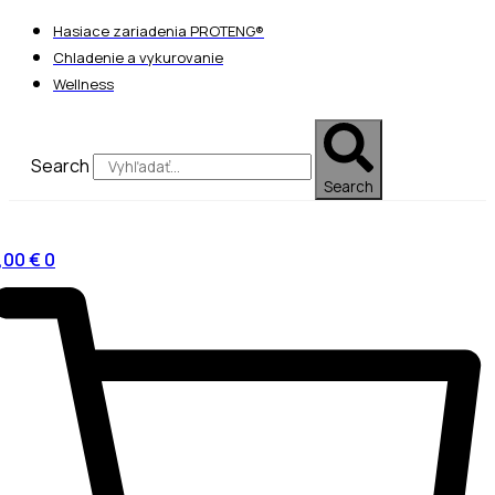
Preskočiť
Hasiace zariadenia PROTENG®
na
Chladenie a vykurovanie
obsah
Wellness
Search
Search
,00
€
0