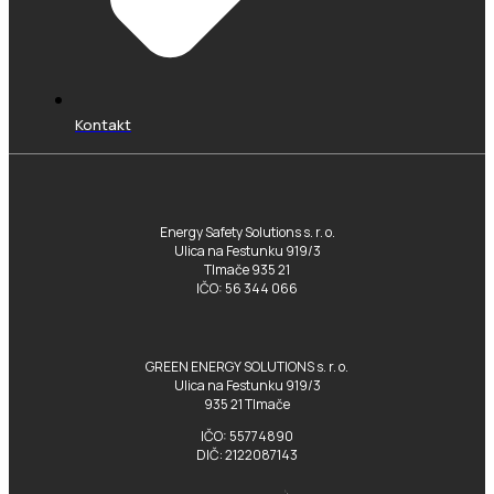
Kontakt
Energy Safety Solutions s. r. o.
Ulica na Festunku 919/3
Tlmače 935 21
IČO: 56 344 066
GREEN ENERGY SOLUTIONS s. r. o.
Ulica na Festunku 919/3
935 21 Tlmače
IČO: 55774890
DIČ: 2122087143