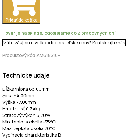
6kA
Pridať do košíka
Tovar je na sklade, odosielame do 2 pracovných dní
Máte záujem o veľkoodoberateľské ceny? Kontaktujte nás
Produktový kód:AM618316–
Technické údaje:
Dĺžka/hĺbka 86,00mm
Šírka 54,00mm
Výška 77,00mm
Hmotnosť 0,34kg
Stratový výkon 5,70W
Min. teplota okolia -35°C
Max. teplota okolia 70°C
Vypínacia charakteristika B