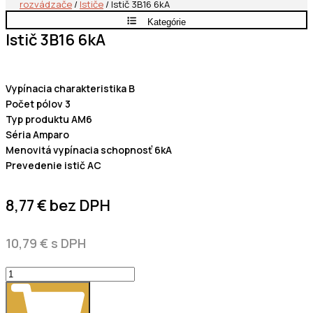
rozvádzače
/
Ističe
/ Istič 3B16 6kA
Kategórie
Istič 3B16 6kA
Vypínacia charakteristika B
Počet pólov 3
Typ produktu AM6
Séria Amparo
Menovitá vypínacia schopnosť 6kA
Prevedenie istič AC
8,77
€
bez DPH
10,79
€
s DPH
množstvo
Istič
3B16