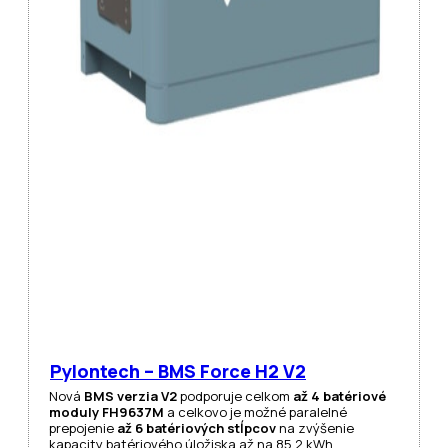
Pylontech – BMS Force H2 V2
Nová
BMS verzia V2
podporuje celkom
až 4 batériové
moduly FH9637M
a celkovo je možné paralelné
prepojenie
až 6 batériových stĺpcov
na zvýšenie
kapacity batériového úložiska až na 85,2 kWh.…