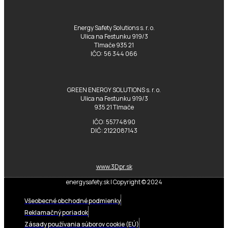
Energy Safety Solutions s. r. o.
Ulica na Festunku 919/3
Tlmače 935 21
IČO: 56 344 066
GREEN ENERGY SOLUTIONS s. r. o.
Ulica na Festunku 919/3
935 21 Tlmače
IČO: 55774890
DIČ: 2122087143
www.3Dpr.sk
energysafety.sk | Copyright © 2024
Všeobecné obchodné podmienky
Reklamačný poriadok
Zásady používania súborov cookie (EÚ)