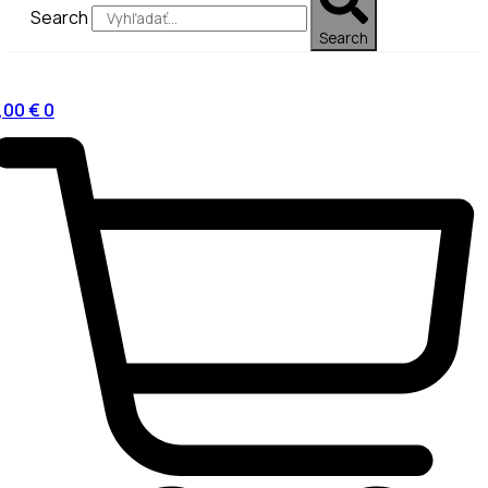
Search
Search
,00
€
0