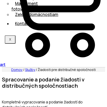
Manažment
fotovoltaiky
Zelená domácnostiam
Kontakt
X
art
Domov
/
Služby
/ Žiadosti pre distribučné spoločnosti
Spracovanie a podanie žiadosti v
distribučných spoločnostiach
Kompletné vypracovanie a podanie žiadostí do