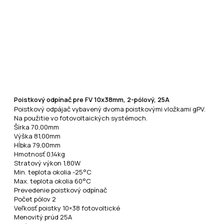
Poistkový odpínač pre FV 10x38mm, 2-pólový, 25A
Poistkový odpájač vybavený dvoma poistkovými vložkami gPV.
Na použitie vo fotovoltaických systémoch.
Šírka 70,00mm
Výška 81,00mm
Hĺbka 79,00mm
Hmotnosť 0,14kg
Stratový výkon 1,80W
Min. teplota okolia -25°C
Max. teplota okolia 60°C
Prevedenie poistkový odpínač
Počet pólov 2
Veľkosť poistky 10×38 fotovoltické
Menovitý prúd 25A