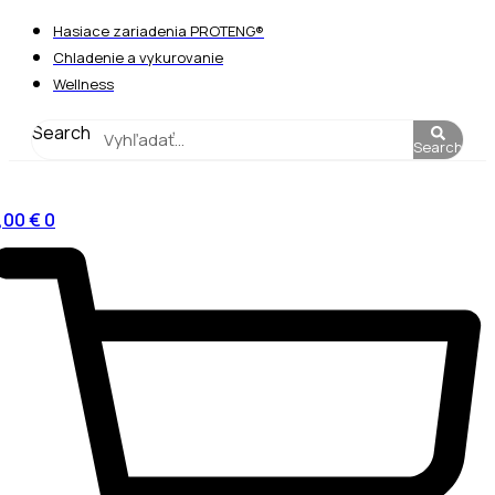
Preskočiť
Hasiace zariadenia PROTENG®
na
Chladenie a vykurovanie
obsah
Wellness
Search
Search
,00
€
0