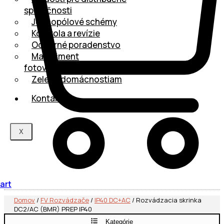
spoločnosti
Jednopólové schémy
Kontrola a revízie
Odborné poradenstvo
Manažment
fotovoltaiky
Zelená domácnostiam
Kontakt
X
art
Domov
/
FV Rozvádzače
/
IP40 DC+AC
/ Rozvádzacia skrinka
DC2/AC (BMR) PREP IP40
Kategórie