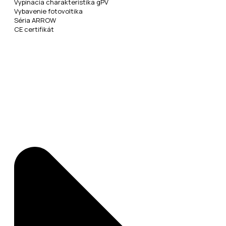
Vypínacia charakteristika gPV
Vybavenie fotovoltika
Séria ARROW
CE certifikát