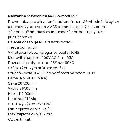
Nástenná rozvodnica IP40 24modulov
Rozvodnica pre prisadenú nástennú montáž, vhodná do bytov
a domov, vyhotovená z ABS s transparentnými dverami
Zámok: tlačidlo, malý cylindrický zámok dostupný ako
príslušenstvo
Balenie obsahuje PE a N svorkovnicu
Trieda ochrany II
Vyhotovenie bez halogénov podľa RoHS
Menovité napätie: 400V AC / In= 63A
Rozsah teploty okolia: -25° až +60°C
Skúška žeravým drôtom: 650°C
Stupeň krytia: IP40, Odolnosť proti nárazom: IK08
Farba: RAL9010 (biela)
Šírka 287,00mm
Výška 361,00mm
Hĺbka 112,00mm
Hmotnosť 1,44kg
Stratový výkon -32,00W
Min. teplota okolia -25°C
Max. teplota okolia 60°C
CE certifikát