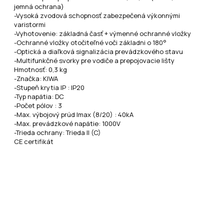
jemná ochrana)
-Vysoká zvodová schopnosť zabezpečená výkonnými
varistormi
-Vyhotovenie: základná časť + výmenné ochranné vložky
-Ochranné vložky otočiteľné voči základni o 180°
-Optická a diaľková signalizácia prevádzkového stavu
-Multifunkčné svorky pre vodiče a prepojovacie lišty
Hmotnosť: 0,3 kg
-Značka: KIWA
-Stupeň krytia IP : IP20
-Typ napätia: DC
-Počet pólov : 3
-Max. výbojový prúd Imax (8/20) : 40kA
-Max. prevádzkové napätie: 1000V
-Trieda ochrany: Trieda II (C)
CE certifikát