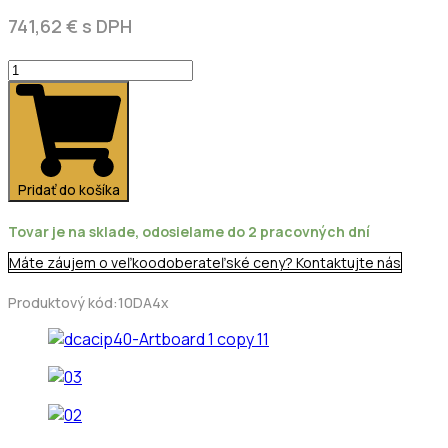
741,62
€
s DPH
množstvo
Rozvádzacia
skrinka
DC2/AC
(BMR)
PREP
Pridať do košíka
IP40
Tovar je na sklade, odosielame do 2 pracovných dní
Máte záujem o veľkoodoberateľské ceny? Kontaktujte nás
Produktový kód:10DA4x