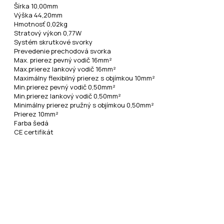
Šírka 10,00mm
Výška 44,20mm
Hmotnosť 0,02kg
Stratový výkon 0,77W
Systém skrutkové svorky
Prevedenie prechodová svorka
Max. prierez pevný vodič 16mm²
Max.prierez lankový vodič 16mm²
Maximálny flexibilný prierez s objímkou 10mm²
Min.prierez pevný vodič 0,50mm²
Min.prierez lankový vodič 0,50mm²
Minimálny prierez pružný s objímkou 0,50mm²
Prierez 10mm²
Farba šedá
CE certifikát