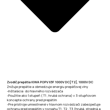
Zvodič prepätia KIWA POPV II3F 1000V DC[T2], 1000V DC
Znižuje prepätie a obmedzuje energiu prepäťovej vlny
-Inštalácia: do hlavného rozvádzača
-Použitie ako 1.stupeň ( T1 , hrubá ochrana) v 3-stupňovom
koncepte ochrany pred prepätím
-Pre prístroje umiestnené v hlavnom rozvádzači zabezpečuje
ochranu pred prepätím v rozsahu T1 , T2 , T3 (hrubá, stredná a