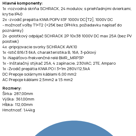
Hlavné komponenty:
1x -rozvodná skriňa SCHRACK, 24 modulov, s priehľadnými dvierkami,
krytie IP40
2x -zvodič prepätia KIWA POPV II3F 1000V DC[T2], 1000V DC
- možnosť voľby T1+T2 (+25€ bez DPH/ks, požiadavku napísať do
poznámky)
2x -poistkový odpájač SCHRACK 2P 10x38 1000V DC max 25A (bez PV
poistiek)
4x -pripojovacie svorky SCHRACK AVK10
1x -Istič B16/3 6kA, charakteristika B, 16A, 3-pólový
1x -Napäťovo-frekvenčné relé BMR_MRP3P
1x - Inštalačný stýkač 25A, 4 zapínacie, 230VAC, 2TE, Amparo
1x -Zvodič prepätia KIWA PO I 3+1m 280V/12,5kA
DC Prepoje solárnymi káblami 6,00 mm2
AC Prepoje káblami 2,5mm2 a 1,5 mm2
Rozmery:
Šírka: 287,00mm
Výška: 361,00mm
Hĺbka: 112,00mm
Hmotnosť: 1,44kg