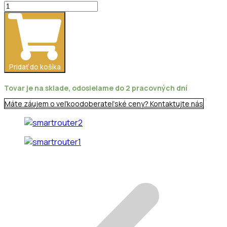
množstvo
Smart
Router
Komplet
bez
HDO
Pridať do košíka
(vysielač
a
Tovar je na sklade, odosielame do 2 pracovných dní
prijímač)
Máte záujem o veľkoodoberateľské ceny? Kontaktujte nás