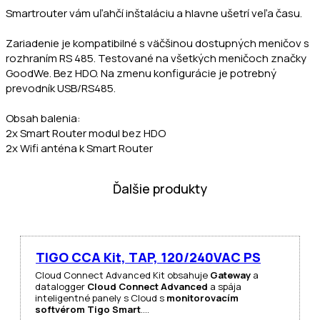
Smartrouter vám uľahčí inštaláciu a hlavne ušetrí veľa času.
Zariadenie je kompatibilné s väčšinou dostupných meničov s
rozhraním RS 485. Testované na všetkých meničoch značky
GoodWe. Bez HDO. Na zmenu konfigurácie je potrebný
prevodník USB/RS485.
Obsah balenia:
2x Smart Router modul bez HDO
2x Wifi anténa k Smart Router
Ďalšie produkty
TIGO CCA Kit, TAP, 120/240VAC PS
Cloud Connect Advanced Kit obsahuje
Gateway
a
datalogger
Cloud Connect Advanced
a spája
inteligentné panely s Cloud s
monitorovacím
softvérom Tigo Smart
.…