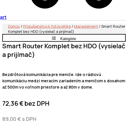
art
Domov
/
Príslušenstvo k fotovoltike
/
Management
/ Smart Router
Komplet bez HDO (vysielač a prijímač)
Kategórie
Smart Router Komplet bez HDO (vysielač
a prijímač)
Bezdrôtová komunikácia pre meniče. Ide o rádiovú
komunikáciu medzi meracím zariadením a meničom s dosahom
až 500m vo voľnom priestore a až 80m v dome.
72,36
€
bez DPH
89,00
€
s DPH