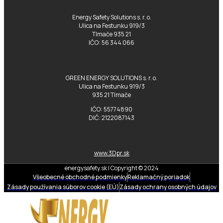
Energy Safety Solutions s. r. o.
Ulica na Festunku 919/3
Tlmače 935 21
IČO: 56 344 066
GREEN ENERGY SOLUTIONS s. r. o.
Ulica na Festunku 919/3
935 21 Tlmače
IČO: 55774890
DIČ: 2122087143
www.3Dpr.sk
energysafety.sk | Copyright © 2024
Všeobecné obchodné podmienky
Reklamačný poriadok
Zásady používania súborov cookie (EÚ)
Zásady ochrany osobných údajov