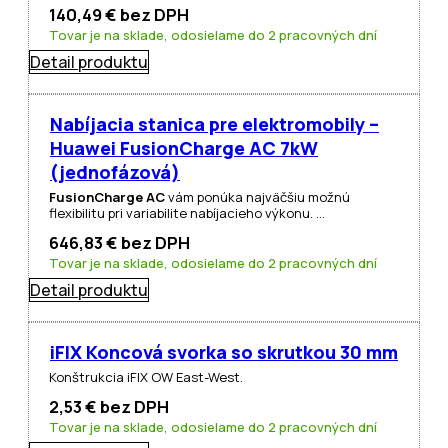
140,49
€
bez DPH
Tovar je na sklade, odosielame do 2 pracovných dní
Detail produktu
Nabíjacia stanica pre elektromobily –
Huawei FusionCharge AC 7kW
(jednofázová)
FusionCharge AC
vám ponúka najväčšiu možnú
flexibilitu pri variabilite nabíjacieho výkonu. …
646,83
€
bez DPH
Tovar je na sklade, odosielame do 2 pracovných dní
Detail produktu
iFIX Koncová svorka so skrutkou 30 mm
Konštrukcia iFIX OW East-West.
2,53
€
bez DPH
Tovar je na sklade, odosielame do 2 pracovných dní