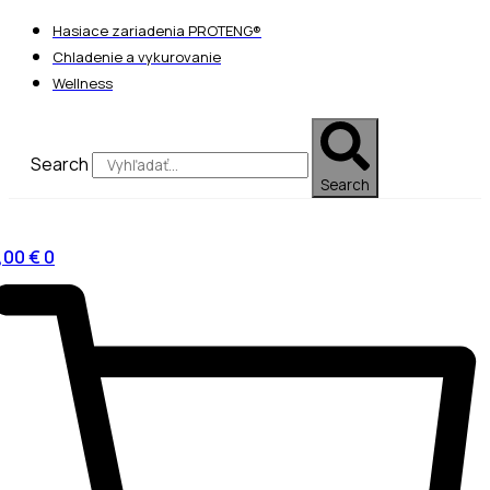
Preskočiť
Hasiace zariadenia PROTENG®
na
Chladenie a vykurovanie
obsah
Wellness
Search
Search
,00
€
0