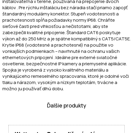
inštalovateľná v teréne, používaná na prepojenie dvoch
káblov . Pre rýchlu inštaláciu bez náradia stačí priamo zapojiť
štandardný modulárny konektor. Stupeň vodotesnosti a
prachotesnosti spĺňa požiadavky normy IP68. Chráňte
sieťové časti pred vlhkosťou a nečistotami, aby ste
zabezpečili kvalitné pripojenie. Štandard CAT6 poskytuje
výkon až do 250 MHz a je spätne kompatibilný s CAT5/CAT5E.
Krytie IP68 (vodotesné a prachotesné) na použitie vo
vonkajších podmienkach – navrhnuté na ochranu vašich
ethernetových pripojení . Ideálne pre externé sviatočné
osvetlenie, bezpečnostné IP kamery a priemyselné aplikácie.
Spojka je vyrobená z vysoko kvalitného materiálu a
vynikajúceho remeselného spracovania, ktoré je odolné voči
tlaku a nárazom, vysokým a nízkym teplotám, trvácne a
možno ju používať dlhú dobu.
Ďalšie produkty