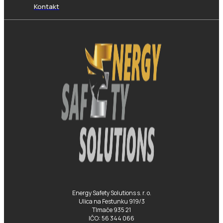
Kontakt
Energy Safety Solutions s. r. o.
Ulica na Festunku 919/3
Tlmače 935 21
IČO: 56 344 066