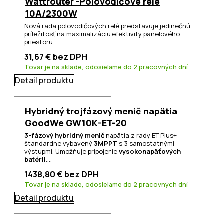
Wattrouter -Polovodičové relé
10A/2300W
Nová rada polovodičových relé predstavuje jedinečnú
príležitosť na maximalizáciu efektivity panelového
priestoru.…
31,67
€
bez DPH
Tovar je na sklade, odosielame do 2 pracovných dní
Detail produktu
Hybridný trojfázový menič napätia
GoodWe GW10K-ET-20
3-fázový hybridný menič
napätia z rady ET Plus+
štandardne vybavený
3MPPT
s 3 samostatnými
výstupmi. Umožňuje pripojenie
vysokonapäťových
batérii
.…
1438,80
€
bez DPH
Tovar je na sklade, odosielame do 2 pracovných dní
Detail produktu