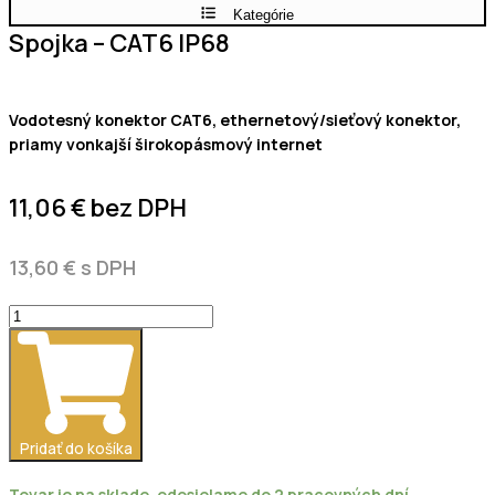
Kategórie
Spojka – CAT6 IP68
Vodotesný konektor CAT6, ethernetový/sieťový konektor,
priamy vonkajší širokopásmový internet
11,06
€
bez DPH
13,60
€
s DPH
množstvo
Spojka
-
CAT6
IP68
Pridať do košíka
Tovar je na sklade, odosielame do 2 pracovných dní