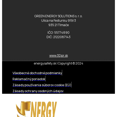
GREEN ENERGY SOLUTIONS s. r. o.
Ulica na Festunku 919/3
935 21 Tlmače
IČO: 55774890
DIČ: 2122087143
www.3Dpr.sk
energysafety.sk | Copyright © 2024
Všeobecné obchodné podmienky
Reklamačný poriadok
Zásady používania súborov cookie (EÚ)
Zásady ochrany osobných údajov