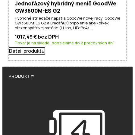
Jednofázový hybridný menič GoodWe
GW3600M-ES G2
Hybridné striedače napätia GoodWe novej rady GoodWe
GW3600M-ES G2 a umožňujú pripojenie akejkoľvek
nízkonapäťovej batérie (Li-ion, LiFePo4).…
1017,49
€
bez DPH
Tovar je na sklade, odosielame do 2 pracovných dní
Detail produktu
PRODUKTY: