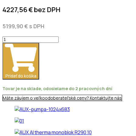
4227,56
€
bez DPH
5199,90
€
s DPH
množstvo
Tepelné
čerpadlo
AUX
AI-
Therma
Pridať do košíka
6
kW
Tovar je na sklade, odosielame do 2 pracovných dní
MONOBLOK
Máte záujem o veľkoodoberateľské ceny? Kontaktujte nás
R-
290