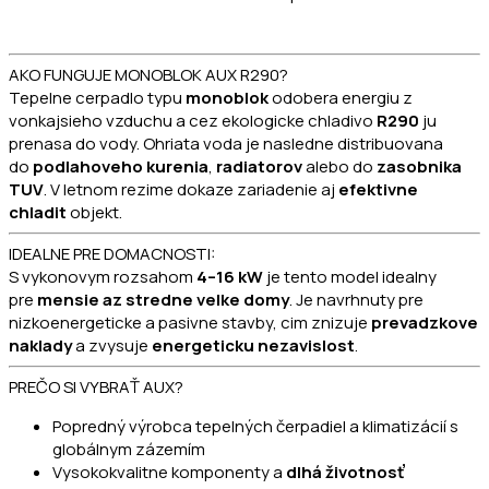
AKO FUNGUJE MONOBLOK AUX R290?
Tepelne cerpadlo typu
monoblok
odobera energiu z
vonkajsieho vzduchu a cez ekologicke chladivo
R290
ju
prenasa do vody. Ohriata voda je nasledne distribuovana
do
podlahoveho kurenia
,
radiatorov
alebo do
zasobnika
TUV
. V letnom rezime dokaze zariadenie aj
efektivne
chladit
objekt.
IDEALNE PRE DOMACNOSTI:
S vykonovym rozsahom
4–16 kW
je tento model idealny
pre
mensie az stredne velke domy
. Je navrhnuty pre
nizkoenergeticke a pasivne stavby, cim znizuje
prevadzkove
naklady
a zvysuje
energeticku nezavislost
.
PREČO SI VYBRAŤ AUX?
Popredný výrobca tepelných čerpadiel a klimatizácií s
globálnym zázemím
Vysokokvalitne komponenty a
dlhá životnosť