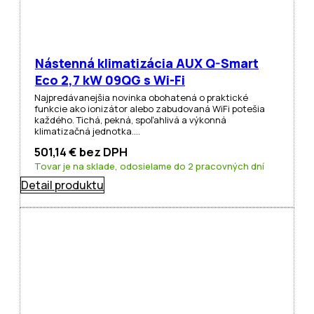
Nástenná klimatizácia AUX Q-Smart
Eco 2,7 kW 09QG s Wi-Fi
Najpredávanejšia novinka obohatená o praktické
funkcie ako ionizátor alebo zabudovaná WiFi potešia
každého. Tichá, pekná, spoľahlivá a výkonná
klimatizačná jednotka.…
501,14
€
bez DPH
Tovar je na sklade, odosielame do 2 pracovných dní
Detail produktu