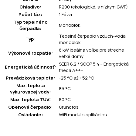
Chladivo:
R290 (ekologické, s nízkym GWP)
Počet fáz:
1 Fáza
Typ tepelného
Monoblok
čerpadla:
Tepelné čerpadlo vzduch-voda,
Typ:
monoblok
6 kW ideálna voľba pre stredne
Výkonové rozpätie:
veľké domy
SEER 8.2 / SCOP 5.4 – Energetická
Energetická účinnosť:
trieda A+++
Prevádzková teplota:
-25 °C až +52 °C
Max. teplota
85 °C
vykurovacej vody:
Max. teplota TUV:
80 °C
Obehové čerpadlo:
Grundfos
Ovládanie:
WiFi modul s aplikáciou