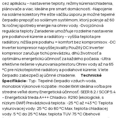
cez aplikáciu – nastavenie teploty, režimy kúrenia/chladenia,
plánovače a viac. Ideálne pre smart domácnosti. -Napojenie
na solárne kolektory Pre ešte väčšiu úsporu je možné tepelné
čerpadlo prepojiť so solárnym systémom, ktorý pokryje až 60
% ročnej spotreby energie na ohrev vody. -Dvojzónová
regulácia teploty Zariadenie umožňuje rozdielne nastavenie
pre podlahové kúrenie a radiátory – vyššia teplota pre
radiátory, nižšia pre podlahu = komfort bez kompromisov. -DC
Inverter kompresor najvyššej kvality Použitý DC Inverter
kompresor zaručuje tichú prevádzku, dlhú životnosť a
optimálnu energetickú účinnosť za každého počasia. -Ultra
efektívne riešenie vykurovania priestoru Ohrev vody až na 65
°C pre nízkoteplotné radiátory a podlahové kúrenie. V lete
čerpadlo zabezpečí aj účinné chladenie.
Technické
špecifikácie:
Typ: Tepelné čerpadlo vzduch-voda,
monoblok Výkonové rozpätie: model 6kW ideálna voľba pre
stredne veľké domy Energetická účinnosť: SEER 8.2 / SCOP 5.4
– Energetická trieda A+++ Chladivo: R290 (ekologické, s
nízkym GWP) Prevádzková teplota: -25 °C až +43 °C Teplota
vykurovacej vody: 25 °C do 80 °C Max. teplota chladiacej
vody: 5 °C do 25 °C Max. teplota TUV: 75 °C Obehové