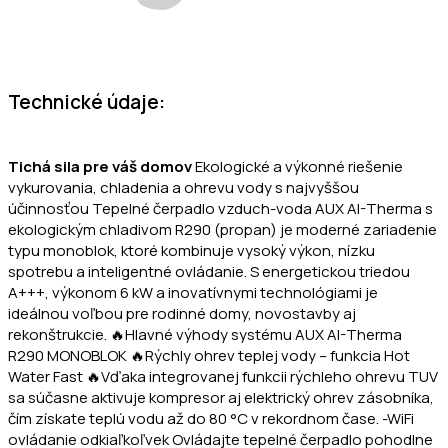
Technické údaje:
Tichá sila pre váš domov
Ekologické a výkonné riešenie
vykurovania, chladenia a ohrevu vody s najvyššou
účinnosťou Tepelné čerpadlo vzduch-voda AUX AI-Therma s
ekologickým chladivom R290 (propan) je moderné zariadenie
typu monoblok, ktoré kombinuje vysoký výkon, nízku
spotrebu a inteligentné ovládanie. S energetickou triedou
A+++, výkonom 6 kW a inovatívnymi technológiami je
ideálnou voľbou pre rodinné domy, novostavby aj
rekonštrukcie. 🔥Hlavné výhody systému AUX AI-Therma
R290 MONOBLOK 🔥Rýchly ohrev teplej vody – funkcia Hot
Water Fast 🔥Vďaka integrovanej funkcii rýchleho ohrevu TUV
sa súčasne aktivuje kompresor aj elektrický ohrev zásobníka,
čím získate teplú vodu až do 80 °C v rekordnom čase. -WiFi
ovládanie odkiaľkoľvek Ovládajte tepelné čerpadlo pohodlne