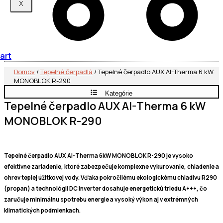
X
art
Domov
/
Tepelné čerpadlá
/ Tepelné čerpadlo AUX AI-Therma 6 kW
MONOBLOK R-290
Kategórie
Tepelné čerpadlo AUX AI-Therma 6 kW
MONOBLOK R-290
Tepelné čerpadlo AUX AI-Therma 6kW MONOBLOK R-290 je vysoko
efektívne zariadenie, ktoré zabezpečuje komplexne vykurovanie, chladenie a
ohrev teplej úžitkovej vody. Vďaka pokročilému ekologickému chladivu R290
(propan) a technológii DC Inverter dosahuje energetickú triedu A+++, čo
zaručuje minimálnu spotrebu energie a vysoký výkon aj v extrémných
klimatických podmienkach.