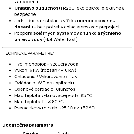
zariadenia
Chladivo buducnosti R290
: ekologicke, efektivne a
bezpecné
Jednoducha instalacia vďaka
monoblokovemu
rieseniu
– bez potreby chladiarenskych prepojeni
Podpora
solárnych systémov
a
funkcia rýchleho
ohrevu vody
(Hot Water Fast)
TECHNICKE PARAMETRE:
Typ: monoblok – vzduch/voda
Vykon: 6 kW (rozsah 4–16 kW)
Chladenie / Vykurovanie / TUV
Ovládanie: WiFi cez aplikaciu
Obehové cerpadlo: Grundfos
Max. teplota vykurovacej vody: 85 °C
Max. teplota TUV: 80 °C
Prevadzkovy rozsah: -25 °C az +52 °C
Dodatočné parametre
Záruka
2 roky