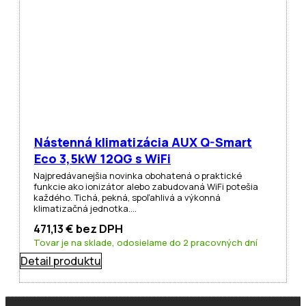
Nástenná klimatizácia AUX Q-Smart
Eco 3,5kW 12QG s WiFi
Najpredávanejšia novinka obohatená o praktické
funkcie ako ionizátor alebo zabudovaná WiFi potešia
každého. Tichá, pekná, spoľahlivá a výkonná
klimatizačná jednotka.…
471,13
€
bez DPH
Tovar je na sklade, odosielame do 2 pracovných dní
Detail produktu