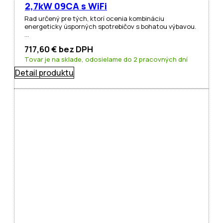
2,7kW 09CA s WiFi
Rad určený pre tých, ktorí ocenia kombináciu
energeticky úsporných spotrebičov s bohatou výbavou.
…
717,60
€
bez DPH
Tovar je na sklade, odosielame do 2 pracovných dní
Detail produktu