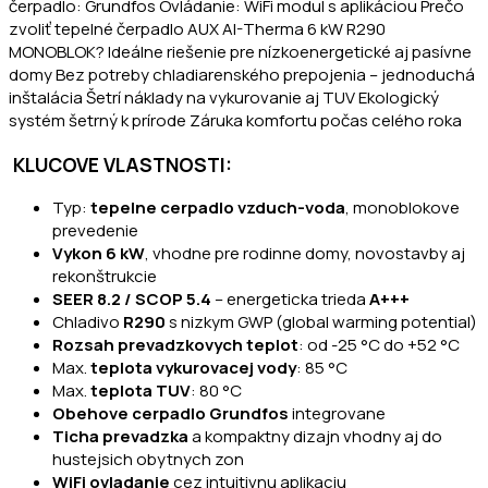
čerpadlo: Grundfos Ovládanie: WiFi modul s aplikáciou Prečo
zvoliť tepelné čerpadlo AUX AI-Therma 6 kW R290
MONOBLOK? Ideálne riešenie pre nízkoenergetické aj pasívne
domy Bez potreby chladiarenského prepojenia – jednoduchá
inštalácia Šetrí náklady na vykurovanie aj TUV Ekologický
systém šetrný k prírode Záruka komfortu počas celého roka
KLUCOVE VLASTNOSTI:
Typ:
tepelne cerpadlo vzduch-voda
, monoblokove
prevedenie
Vykon 6 kW
, vhodne pre rodinne domy, novostavby aj
rekonštrukcie
SEER 8.2 / SCOP 5.4
– energeticka trieda
A+++
Chladivo
R290
s nizkym GWP (global warming potential)
Rozsah prevadzkovych teplot
: od -25 °C do +52 °C
Max.
teplota vykurovacej vody
: 85 °C
Max.
teplota TUV
: 80 °C
Obehove cerpadlo Grundfos
integrovane
Ticha prevadzka
a kompaktny dizajn vhodny aj do
hustejsich obytnych zon
WiFi ovladanie
cez intuitivnu aplikaciu