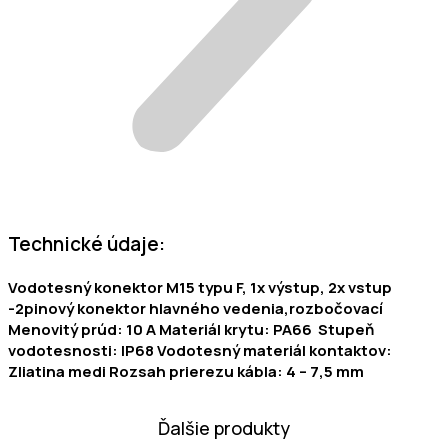
Technické údaje:
Vodotesný konektor M15 typu F, 1x výstup, 2x vstup
-2pinový konektor hlavného vedenia,rozbočovací
Menovitý prúd: 10 A Materiál krytu: PA66
Stupeň
vodotesnosti: IP68 Vodotesný materiál kontaktov:
Zliatina medi Rozsah prierezu kábla: 4 – 7,5 mm
Ďalšie produkty