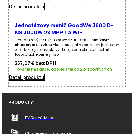
Detail produktu
Jednofázový menič GoodWe 3600 D-
NS 3000W 2x MPPT a WiFi
Jednofázový menič GoodWe 3600 D-NS s
pasívnym
chladením
a nízkou vlastnou spotrebou ktorý je vhodný
pre zložitejšie inštalácie, kde je potrebné umiestniť
fotovoltické panely napr.…
357,07
€
bez DPH
Tovar je na sklade, odosielame do 2 pracovných dní
Detail produktu
PRODUKTY:
FV Rozvádzače
Chladenie a vykurovanie