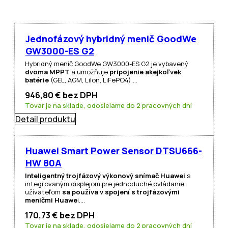
Jednofázový hybridný menič GoodWe
GW3000-ES G2
Hybridný menič GoodWe GW3000-ES G2 je vybavený
dvoma MPPT
a umožňuje
pripojenie akejkoľvek
batérie
(GEL, AGM, LiIon, LiFePO4).…
946,80
€
bez DPH
Tovar je na sklade, odosielame do 2 pracovných dní
Detail produktu
Huawei Smart Power Sensor DTSU666-
HW 80A
Inteligentný trojfázový výkonový snímač Huawei
s
integrovaným displejom pre jednoduché ovládanie
užívateľom
sa používa v spojení s trojfázovými
meničmi Huawe
i.…
170,73
€
bez DPH
Tovar je na sklade, odosielame do 2 pracovných dní