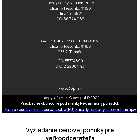
Energy Safety Solutions s. r. o.
Ulica na Festunku 919/3
Tlmače 935 21
IČO: 56 344 066
GREEN ENERGY SOLUTIONS s. r. o.
Ulica na Festunku 919/3
935 21 Tlmače
IČO: 55774890
DIČ: 2122087143
www.3Dpr.sk
energysafety.sk | Copyright © 2024
Všeobecné obchodné podmienky
Reklamačný poriadok
Zásady používania súborov cookie (EÚ)
Zásady ochrany osobných údajov
Vyžiadanie cenovej ponuky pre
veľkoodberateľa