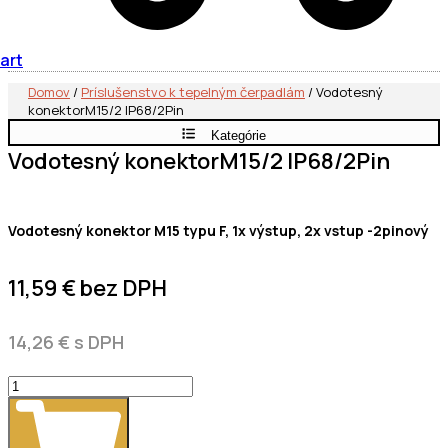
art
Domov
/
Príslušenstvo k tepelným čerpadlám
/ Vodotesný
konektorM15/2 IP68/2Pin
Kategórie
Vodotesný konektorM15/2 IP68/2Pin
Vodotesný konektor M15 typu F, 1x výstup, 2x vstup -2pinový
11,59
€
bez DPH
14,26
€
s DPH
množstvo
Vodotesný
konektorM15/2