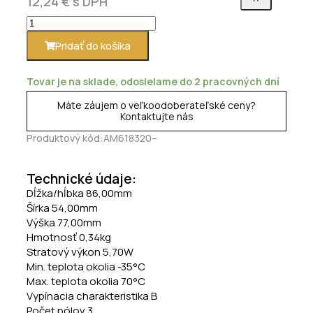
12,24
€
s DPH
Pridať do košíka
Tovar je na sklade, odosielame do 2 pracovných dní
Máte záujem o veľkoodoberateľské ceny?
Kontaktujte nás
Produktový kód:AM618320–
Technické údaje:
Dĺžka/hĺbka 86,00mm
Šírka 54,00mm
Výška 77,00mm
Hmotnosť 0,34kg
Stratový výkon 5,70W
Min. teplota okolia -35°C
Max. teplota okolia 70°C
Vypínacia charakteristika B
Počet pólov 3