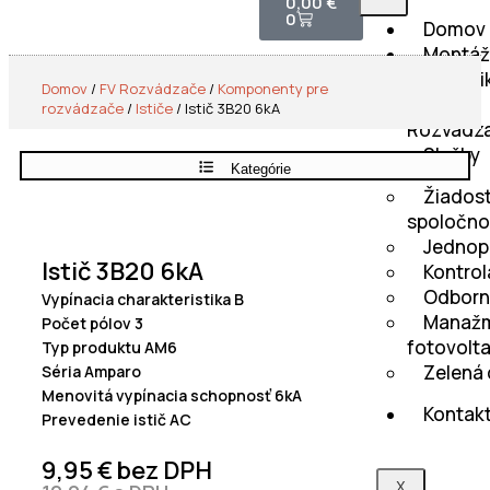
0,00
€
0
Domov
Montáž
fotovolti
Domov
/
FV Rozvádzače
/
Komponenty pre
FV
rozvádzače
/
Ističe
/ Istič 3B20 6kA
Rozvádz
Služby
Kategórie
Žiadost
spoločno
Jednop
Istič 3B20 6kA
Kontrola
Odborn
Vypínacia charakteristika B
Manaž
Počet pólov 3
fotovolta
Typ produktu AM6
Zelená
Séria Amparo
Menovitá vypínacia schopnosť 6kA
Kontak
Prevedenie istič AC
9,95
€
bez DPH
X