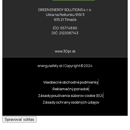
GREEN ENERGY SOLUTIONS s. r. o.
Ulica na Festunku 919/3
935 21 Tlmače
IČO: 55774890
DIČ: 2122087143
www.3Dpr.sk
energysafety.sk | Copyright © 2024
Všeobecné obchodné podmienky
Reklamačný poriadok
Zásady používania súborov cookie (EÚ)
Zásady ochrany osobných údajov
Spravovať súhlas