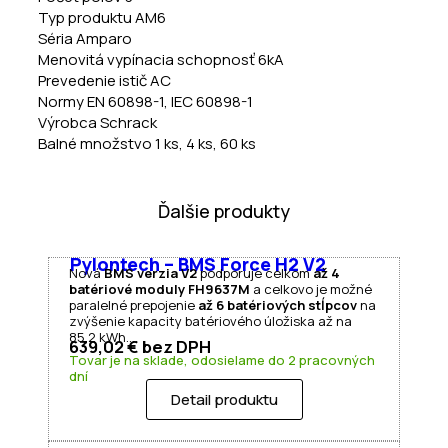
Typ produktu AM6
Séria Amparo
Menovitá vypínacia schopnosť 6kA
Prevedenie istič AC
Normy EN 60898-1, IEC 60898-1
Výrobca Schrack
Balné množstvo 1 ks, 4 ks, 60 ks
Ďalšie produkty
Pylontech – BMS Force H2 V2
Nová
BMS verzia V2
podporuje celkom
až 4
batériové moduly FH9637M
a celkovo je možné
paralelné prepojenie
až 6 batériových stĺpcov
na
zvýšenie kapacity batériového úložiska až na
85,2 kWh.…
639,02
€
bez DPH
Tovar je na sklade, odosielame do 2 pracovných
dní
Detail produktu