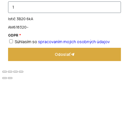
Istič 3B20 6kA
AM618320--
GDPR
Súhlasím so
spracovaním mojich osobných údajov
Odoslať