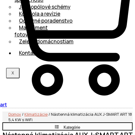
Jednopólové schémy
Kontrola a revízie
Odborné poradenstvo
Manažment
fotovoltaiky
Zelená domácnostiam
Kontakt
X
art
Domov
/
Klimatizácie
/ Nástenná klimatizácia AUX J-SMART ART 18
5,4 KW s WiFi
Kategórie