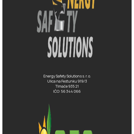
Energy Safety Solutions s. r. o.
Ulica na Festunku 919/3
Tlmače 935 21
IČO: 56 344 066