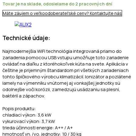
18
Tovar je na sklade, odosielame do 2 pracovných dní
5,4
Máte záujem o veľkoodoberateľské ceny? Kontaktujte nás
KW
s
WiFi
Technické údaje:
Najmodernejšia WiFi technológia integrovaná priamo do
zariadenia pomocou USB vstupu umožňuje toto zariadenie
ovládať na diaľku z ktoréhokoľvek kúta na svete. Aplikácia v
češtine je prijemným štandardom pri všetkých zariadeniach
tohto špičkového výrobcu klimatizácií. lonizátor a pozlátené
lamely na výmenníku vnútornej aj vonkajšej jednotky sú
odolnejšie voči korózii, zamedzujú usádzaniu sa plesní,
baktérií a zápachov.
Popis produktu:
chladiaci výkon: 3,6 kW
vykurovací výkon: 3,7 kW
trieda účinnosti energie: A++ / A+
hmotnosť vn. /vo. jednotky: 10 / 30 kg