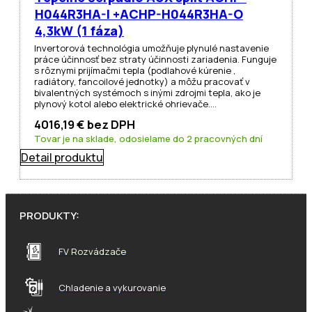
H044R3HA-I +ACHP-H044R3HA-O
4,3kW (1 fáza)
Invertorová technológia umožňuje plynulé nastavenie
práce účinnosť bez straty účinnosti zariadenia. Funguje
s rôznymi prijímačmi tepla (podlahové kúrenie ,
radiátory, fancoilové jednotky) a môžu pracovať v
bivalentných systémoch s inými zdrojmi tepla, ako je
plynový kotol alebo elektrické ohrievače.…
4016,19
€
bez DPH
Tovar je na sklade, odosielame do 2 pracovných dní
Detail produktu
PRODUKTY:
FV Rozvádzače
Chladenie a vykurovanie