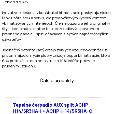
– chladidlo R32
Inovatívne riešenia v konštrukcii klimatizácie poskytujú nielen
ľahkú inštaláciu a servis, ale predovšetkým vysoký komfort
vklimatizovaných interiéroch. Čierne puzdro a jeho originálny
štýl – kombinácia matné telo so zrkadlovým povrchom
predného panela – splní očakávania aj tých najnáročnejších
užívateľov.
Jedinečný patentovaný dizajn zvislých vzduchových žalúzií
pripomínajúcich rybie plutvy znižuje odpor klimatizácie, ktorá
ňou preteká, a teda poskytuje o 10% väčšie pokrytie
prúdením vzduchu.
Ďalšie produkty
Tepelné čerpadlo AUX split ACHP-
H14/5R3HA-I + ACHP-H14/5R3HA-O