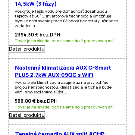
14,5kW (3 fázy)
Poskytuje teplú vodu pre domácnosť dosahujúcu
teploty až 60°C. Invertorová technológia umožňuje
plynulé nastavenie práce účinnosť bez straty účinnosti
zariadenia.…
2394,30
€
bez DPH
Tovar je na sklade, odosielame do 2 pracovných dní
Detail produktu
Nástenná klimatizácia AUX Q-Smart
PLUS 2,7kW AUX-09QC s WiFi
Pekná biela klimatizácia zaujme už na prvý pohľad
svojou nenápadnosťou. Klimatizácia je tichá a bude
Vám dlho spoľahlivo slúžiť.…
588,80
€
bez DPH
Tovar je na sklade, odosielame do 2 pracovných dní
Detail produktu
Tepelné čerpadlo AUX split ACHP-