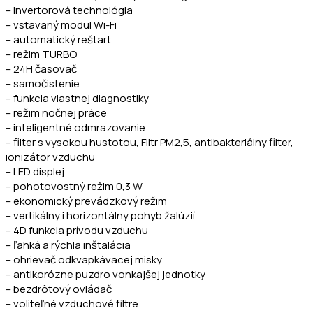
– invertorová technológia
– vstavaný modul Wi-Fi
– automatický reštart
– režim TURBO
– 24H časovač
– samočistenie
– funkcia vlastnej diagnostiky
– režim nočnej práce
– inteligentné odmrazovanie
– filter s vysokou hustotou, Filtr PM2,5, antibakteriálny filter,
ionizátor vzduchu
– LED displej
– pohotovostný režim 0,3 W
– ekonomický prevádzkový režim
– vertikálny i horizontálny pohyb žalúzií
– 4D funkcia prívodu vzduchu
– ľahká a rýchla inštalácia
– ohrievač odkvapkávacej misky
– antikorózne puzdro vonkajšej jednotky
– bezdrôtový ovládač
– voliteľné vzduchové filtre