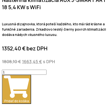
Nástenná klimatizácia AUX J-SMART ART
18 5,4 KW s WiFi
Luxusná dizajnovka, ktorá poteší každého, kto má rád krásne a
funkčné zariadenia. Zrkadlovo lesklý čierny povrch klimatizácii
dodáva nádych vkusného luxusu.
1352,40
€
bez DPH
Pôvodná
Aktuálna
1808,10
€
1663,45
€
s DPH
cena
cena
množstvo
bola:
je:
Nástenná
1808,10 €.
1663,45 €.
klimatizácia
AUX
J-
SMART
Pridať do košíka
ART