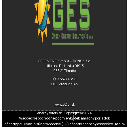
GREEN ENERGY SOLUTIONS s. r. o.
Ulica na Festunku 919/3
935 21 Tlmače
IČO: 55774890
DIČ: 2122087143
www.3Dpr.sk
energysafety.sk | Copyright © 2024
Všeobecné obchodné podmienky
Reklamačný poriadok
Zásady používania súborov cookie (EÚ)
Zásady ochrany osobných údajov